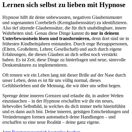
Lernen sich selbst zu lieben mit Hypnose
Hypnose hilft dir deine unbewussten, negativen Glaubensmuster
und sogenannten Corebeliefs (Kernglaubenssätze) zu identifizieren.
Also tief sitzende Glaubenssätze, die für dich unabdingbare, innere
Wahrheiten sind. Genau diese Dinge kannst du
nur in deinem
Unterbewusstsein lösen und transformieren,
denn dort sind sie in
frühesten Kindheitsjahren entstanden. Durch enge Bezugspersonen,
(Eltern, Großeltern, Lehrer, Gesellschaft) und auch durch eigene
Erfahrungen, die diesen Glauben an dich selbst noch verstärkt
haben. Es ist Zeit, diese Dinge zu hinterfragen und neue, sinnvolle
Denkstrukturen zu implementieren.
Oft rennen wir ein Leben lang mit dieser Brille auf der Nase durch
unser Leben, denn es ist für uns völlig normal, dieses
Gefühlserleben und die Meinung, die wir über uns selbst hegen.
Sprenge deine inneren Grenzen und erlaube dir, in andere Welten
einzutauchen – in der Hypnose erschaffen wir dir ein neues,
liebevolles Selbstbild, in welches du dich immer mehr hineinfühlst
und es dann auch bist. Deine inneren, geistigen Entscheidungen und
Veränderungen formen automatisch deine Handlungen – und
erschaffen so eine neue Realität – deine ganz eigene.